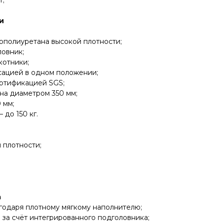
т;
и
ополиуретана высокой плотности;
овник;
котники;
сацией в одном положении;
сертификацией SGS;
на диаметром 350 мм;
 мм;
 до 150 кг.
 плотности;
а
годаря плотному мягкому наполнителю;
за счёт интегрированного подголовника;