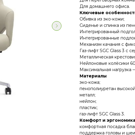
Для переговорных комна
Для домашнего офиса.
Ключевые особенност
Обивка из эко-кожи;
Сиденье и спинка из пен
Интегрированный подгол
Интегрированные подло
Механизм качания с фик
Газ-лифт SGC Glass 3 с 
Металлическая крестови
Нейлоновые колёсики 60
Максимальная нагрузка —
Материалы
эко-кожа;
пенополиуретан высокой
металл;
нейлон;
пластик;
газ-лифт SGC Glass 3.
Комфорт и эргономик
комфортная посадка бла
поддержка головы и шеи 