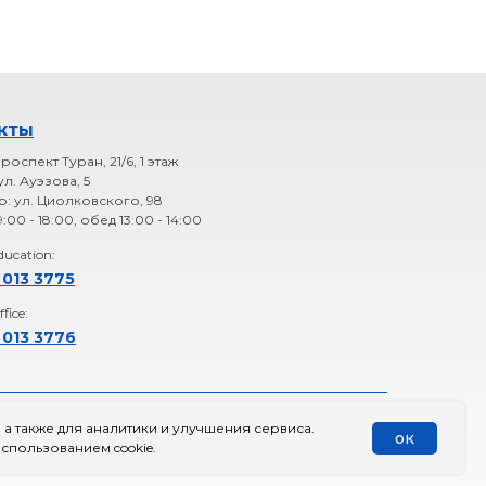
кты
роспект Туран, 21/6, 1 этаж
ул. Ауэзова, 5
: ул. Циолковского, 98
9:00 - 18:00, обед 13:00 - 14:00
ucation:
 013 3775
fice:
 013 3776
 а также для аналитики и улучшения сервиса.
ка конфиденциальности
Оферта
ок
спользованием cookie.