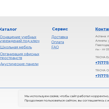
Сервис
Конта
Каталог
Астана: п
Оснащение учебных
Доставка
учреждений под ключ
Алматы: 
Оплата
Павлодар
Школьная мебель
FAQ
пн - пт 0
Организация офисных
TROYA Ed
пространств
+
7(771)
Акустические панели
TROYA Of
+7(771)
Мы используем cookie, чтобы сайт работал корректно,
Полити
Продолжая пользоваться сайтом, вы соглашаетесь с и