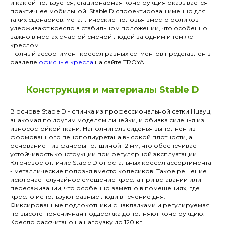
и как ей пользуется, стационарная конструкция оказывается
практичнее мобильной. Stable D спроектирован именно для
таких сценариев: металлические полозья вместо роликов
удерживают кресло в стабильном положении, что особенно
важно в местах с частой сменой людей за одним и тем же
креслом.
Полный ассортимент кресел разных сегментов представлен в
разделе
офисные кресла
на сайте TROYA.
Конструкция и материалы Stable D
В основе Stable D - спинка из профессиональной сетки Huayu,
знакомая по другим моделям линейки, и обивка сиденья из
износостойкой ткани. Наполнитель сиденья выполнен из
формованного пенополиуретана высокой плотности, а
основание - из фанеры толщиной 12 мм, что обеспечивает
устойчивость конструкции при регулярной эксплуатации.
Ключевое отличие Stable D от остальных кресел ассортимента
- металлические полозья вместо колесиков. Такое решение
исключает случайное смещение кресла при вставании или
пересаживании, что особенно заметно в помещениях, где
кресло используют разные люди в течение дня.
Фиксированные подлокотники с накладками и регулируемая
по высоте поясничная поддержка дополняют конструкцию.
Кресло рассчитано на нагрузку до 120 кг.