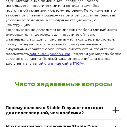
административные помещения - везде, где кресло
используется посетителями или сотрудниками без
постоянной привязки к одному человеку. Регулируемая по
высоте поясничная поддержка при этом сохраняет базовый
уровень эргономики, несмотря на стационарную
конструкцию.
Модель хорошо дополняет комплекты мебели для кабинета
руководителя, где кресла для посетителей часто
размещаются рядом с приставным или конференц-столом.
Если для переговорной важен более премиальный
визуальный характер с эко-кожей вместо сетки, стоит также
рассмотреть
офисное кресло Clear
- подвижную модель более
высокого сегмента. Полный каталог решений для офиса
доступен на
главной странице сайта TROYA
.
Часто задаваемые вопросы
Почему полозья в Stable D лучше подходят
для переговорной, чем колёсики?
Что произойдёт с полозьями Stable D на