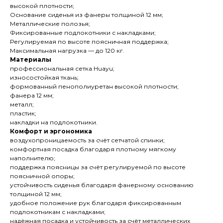
высокой плотности;
Основание сиденья из фанеры толщиной 12 мм;
Металлические полозья;
Фиксированные подлокотники с накладками;
Регулируемая по высоте поясничная поддержка;
Максимальная нагрузка — до 120 кг.
Материалы
профессиональная сетка Huayu;
износостойкая ткань;
формованный пенополиуретан высокой плотности;
фанера 12 мм;
металл;
пластик;
накладки на подлокотники.
Комфорт и эргономика
воздухопроницаемость за счёт сетчатой спинки;
комфортная посадка благодаря плотному мягкому
наполнителю;
поддержка поясницы за счёт регулируемой по высоте
поясничной опоры;
устойчивость сиденья благодаря фанерному основанию
толщиной 12 мм;
удобное положение рук благодаря фиксированным
подлокотникам с накладками;
надёжная посадка и устойчивость за счёт металлических