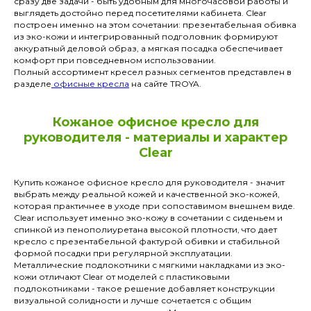
сразу две задачи - быть удобным для многочасовой работы и
выглядеть достойно перед посетителями кабинета. Clear
построен именно на этом сочетании: презентабельная обивка
из эко-кожи и интегрированный подголовник формируют
аккуратный деловой образ, а мягкая посадка обеспечивает
комфорт при повседневном использовании.
Полный ассортимент кресел разных сегментов представлен в
разделе
офисные кресла
на сайте TROYA.
Кожаное офисное кресло для
руководителя - материалы и характер
Clear
Купить кожаное офисное кресло для руководителя - значит
выбрать между реальной кожей и качественной эко-кожей,
которая практичнее в уходе при сопоставимом внешнем виде.
Clear использует именно эко-кожу в сочетании с сиденьем и
спинкой из пенополиуретана высокой плотности, что дает
кресло с презентабельной фактурой обивки и стабильной
формой посадки при регулярной эксплуатации.
Металлические подлокотники с мягкими накладками из эко-
кожи отличают Clear от моделей с пластиковыми
подлокотниками - такое решение добавляет конструкции
визуальной солидности и лучше сочетается с общим