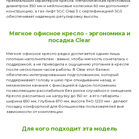
премиальным характером кресла. Металлическая крестовина
диаметром 350 мм и нейлоновые колесики 60 мм дополняют
конструкцию, а газ-лифт SGC Glass 3 с сертификацией SGS
обеспечивает надежную регулировку высоты.
Мягкое офисное кресло - эргономика и
посадка Clear
Мягкое офисное кресло редко достигается одним лишь
плотным наполнителем - важно, чтобы мягкость сочеталась с
поддержкой, а не приводила к ощущению утопания в кресле
после нескольких часов работы. В Clear этот баланс
обеспечен интегрированным подголовником, который
поддерживает голову и шею при откидывании назад, и
механизмом качания с фиксацией в одном положении,
позволяющим расслабиться без риска случайного смещения.
Кресло рассчитано на нагрузку до 150 кг, а его габариты -
ширина 650 мм, глубина 670 мм, высота 1140-1220 мм - делают
посадку комфортной для большинства пользователей вне
зависимости от комплекции.
Для кого подходит эта модель