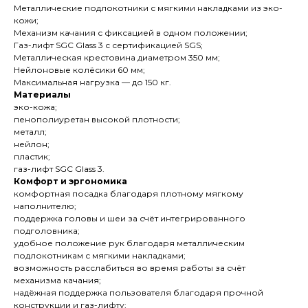
Металлические подлокотники с мягкими накладками из эко-
кожи;
Механизм качания с фиксацией в одном положении;
Газ-лифт SGC Glass 3 с сертификацией SGS;
Металлическая крестовина диаметром 350 мм;
Нейлоновые колёсики 60 мм;
Максимальная нагрузка — до 150 кг.
Материалы
эко-кожа;
пенополиуретан высокой плотности;
металл;
нейлон;
пластик;
газ-лифт SGC Glass 3.
Комфорт и эргономика
комфортная посадка благодаря плотному мягкому
наполнителю;
поддержка головы и шеи за счёт интегрированного
подголовника;
удобное положение рук благодаря металлическим
подлокотникам с мягкими накладками;
возможность расслабиться во время работы за счёт
механизма качания;
надёжная поддержка пользователя благодаря прочной
конструкции и газ-лифту;