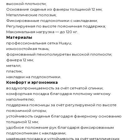
высокой плотности;
Основание сиденья из фанеры толщиной 12 мм;
Металлические полозья;
Фиксированные подлокотники с накладками;
Регулируемая по высоте поясничная поддержка;
Максимальная нагрузка — до 120 кг.
Материалы
профессиональная сетка Huayu;
износостойкая ткань;
формованный пенополиуретан высокой плотности;
фанера 12 мм;
металл;
пластик;
накладки на подлокотники.
Комфорт и эргономика
воздухопроницаемость за счёт сетчатой спинки;
комфортная посадка благодаря плотному мягкому
наполнителю;
поддержка поясницы за счёт регулируемой по высоте
поясничной опоры;
устойчивость сиденья благодаря фанерному основанию
толщиной 12 мм;
удобное положение рук благодаря фиксированным
подлокотникам с накладками;
надёжная посадка и устойчивость за счёт металлических