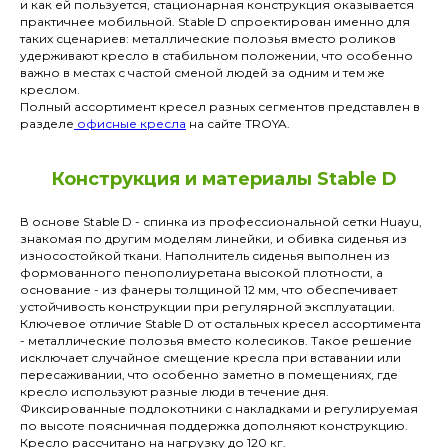
и как ей пользуется, стационарная конструкция оказывается
практичнее мобильной. Stable D спроектирован именно для
таких сценариев: металлические полозья вместо роликов
удерживают кресло в стабильном положении, что особенно
важно в местах с частой сменой людей за одним и тем же
креслом.
Полный ассортимент кресел разных сегментов представлен в
разделе
офисные кресла
на сайте TROYA.
Конструкция и материалы Stable D
В основе Stable D - спинка из профессиональной сетки Huayu,
знакомая по другим моделям линейки, и обивка сиденья из
износостойкой ткани. Наполнитель сиденья выполнен из
формованного пенополиуретана высокой плотности, а
основание - из фанеры толщиной 12 мм, что обеспечивает
устойчивость конструкции при регулярной эксплуатации.
Ключевое отличие Stable D от остальных кресел ассортимента
- металлические полозья вместо колесиков. Такое решение
исключает случайное смещение кресла при вставании или
пересаживании, что особенно заметно в помещениях, где
кресло используют разные люди в течение дня.
Фиксированные подлокотники с накладками и регулируемая
по высоте поясничная поддержка дополняют конструкцию.
Кресло рассчитано на нагрузку до 120 кг.