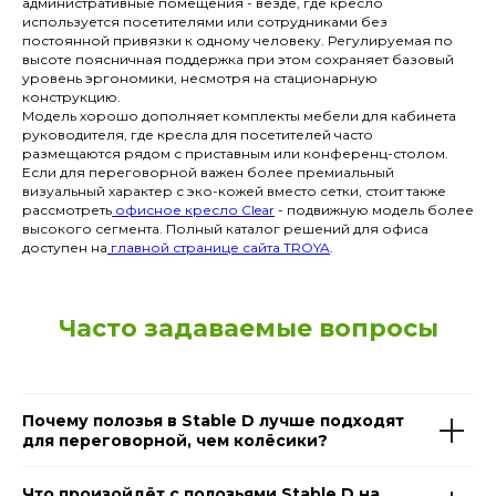
административные помещения - везде, где кресло
используется посетителями или сотрудниками без
постоянной привязки к одному человеку. Регулируемая по
высоте поясничная поддержка при этом сохраняет базовый
уровень эргономики, несмотря на стационарную
конструкцию.
Модель хорошо дополняет комплекты мебели для кабинета
руководителя, где кресла для посетителей часто
размещаются рядом с приставным или конференц-столом.
Если для переговорной важен более премиальный
визуальный характер с эко-кожей вместо сетки, стоит также
рассмотреть
офисное кресло Clear
- подвижную модель более
высокого сегмента. Полный каталог решений для офиса
доступен на
главной странице сайта TROYA
.
Часто задаваемые вопросы
Почему полозья в Stable D лучше подходят
для переговорной, чем колёсики?
Что произойдёт с полозьями Stable D на